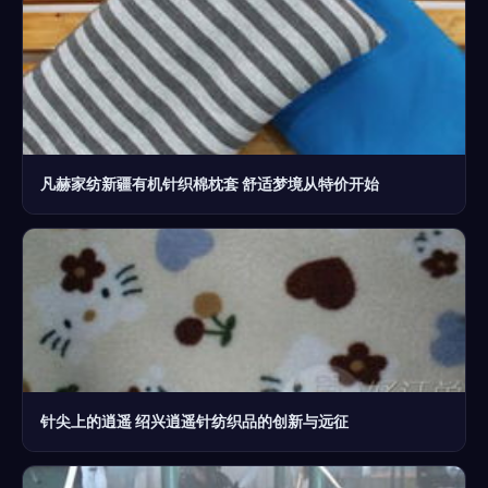
凡赫家纺新疆有机针织棉枕套 舒适梦境从特价开始
针尖上的逍遥 绍兴逍遥针纺织品的创新与远征