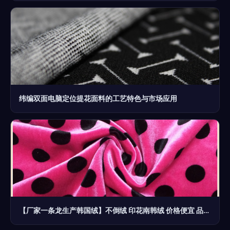
纬编双面电脑定位提花面料的工艺特色与市场应用
【厂家一条龙生产韩国绒】不倒绒 印花南韩绒 价格便宜 品质保障 - 【厂家一条龙生产韩国绒】不倒绒 印花南韩绒 价格便宜 品质保障厂家 - 【厂家一条龙生产韩国绒】不倒绒 印花南韩绒 价格便宜 品质保障价格 - 常熟市恒润针纺织品 -