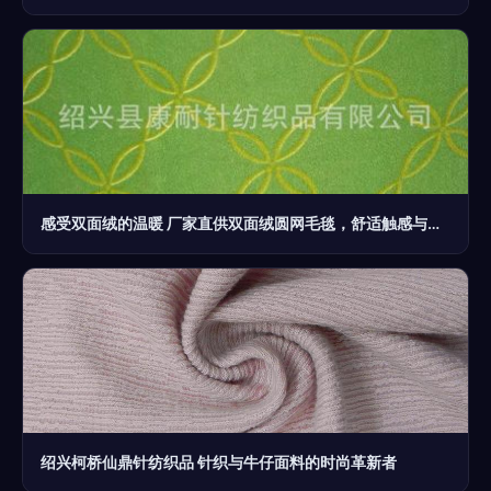
感受双面绒的温暖 厂家直供双面绒圆网毛毯，舒适触感与你相伴
绍兴柯桥仙鼎针纺织品 针织与牛仔面料的时尚革新者