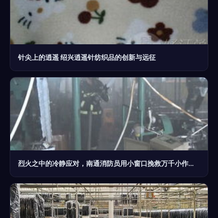
针尖上的逍遥 绍兴逍遥针纺织品的创新与远征
烈火之中的冷静应对，南通消防员用小窗口挽救万千小作坊心跳警报